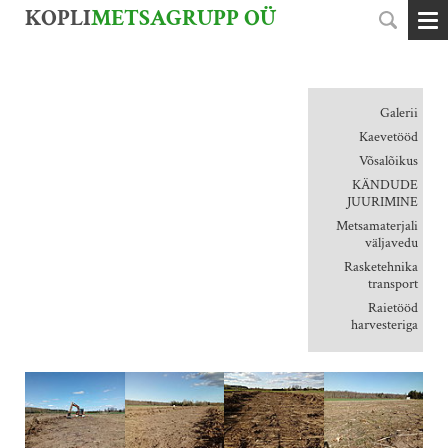
KOPLI
METSAGRUPP OÜ
Galerii
Kaevetööd
Võsalõikus
KÄNDUDE
JUURIMINE
Metsamaterjali
väljavedu
Rasketehnika
transport
Raietööd
harvesteriga